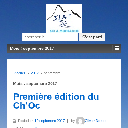
Recherche pour:
Mois : septembre 2017
Accueil
›
2017
›
septembre
Mois : septembre 2017
Première édition du
Ch’Oc
Posted on
19 septembre 2017
by
Olivier Drouet