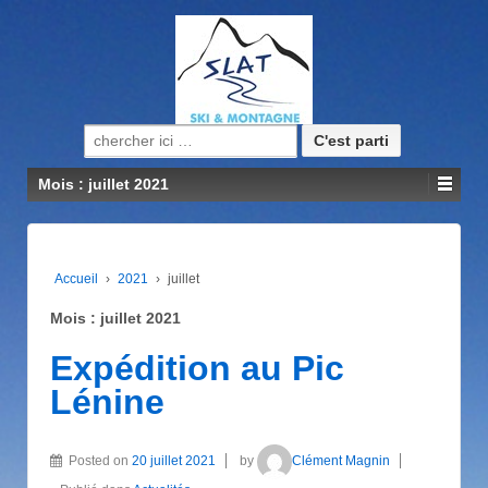
Recherche pour:
Mois : juillet 2021
Accueil
›
2021
›
juillet
Mois : juillet 2021
Expédition au Pic
Lénine
Posted on
20 juillet 2021
by
Clément Magnin