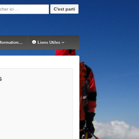
rche pour:
nformation…
Liens Utiles
s