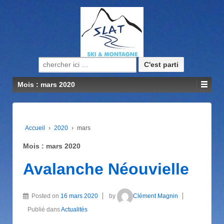
Recherche pour:
Mois : mars 2020
Accueil
›
2020
›
mars
Mois : mars 2020
Avalanche Néouvielle
Posted on
16 mars 2020
by
Clément Magnin
Publié dans
Actualités